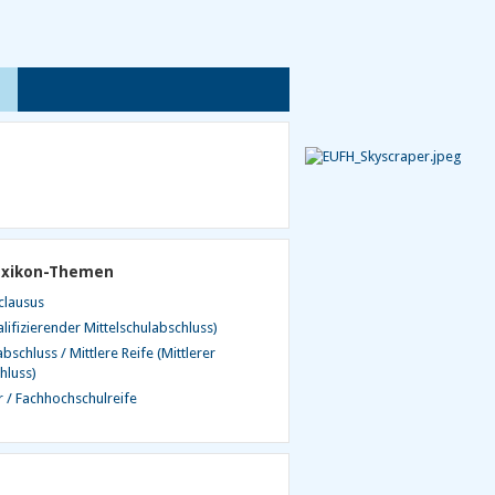
exikon-Themen
clausus
lifizierender Mittelschulabschluss)
bschluss / Mittlere Reife (Mittlerer
hluss)
r / Fachhochschulreife