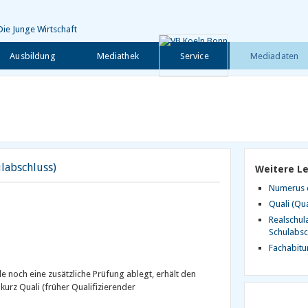
Ausbildung
Mediathek
Service
Mediadaten
ulabschluss)
Weitere L
Numerus 
Quali (Qua
Realschula
Schulabsc
Fachabitu
e noch eine zusätzliche Prüfung ablegt, erhält den
kurz Quali (früher Qualifizierender